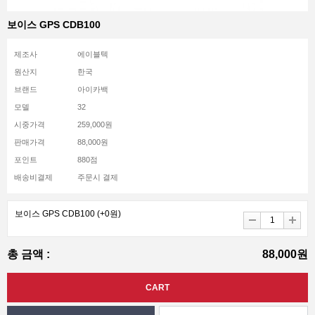
보이스 GPS CDB100
제조사
에이블텍
원산지
한국
브랜드
아이카백
모델
32
시중가격
259,000원
판매가격
88,000원
포인트
880점
배송비결제
주문시 결제
보이스 GPS CDB100
(+0원)
총 금액 :
88,000원