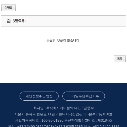
댓글목록
0
등록된 댓글이 없습니다.
개인정보취급방침
이메일무단수집거부
회사명 : 주식회사에이블텍
대표 : 김종수
서울시 송파구 법원로 11길 7 현대지식산업센터 6블록 C동 818호
사업자등록번호 : 166-86-01996
통신판매업신고번호 : 제3184호
전화 : +82 2 3400 0815(0818) / +82 2 6285 3385
팩스 : +82 2 6499 3385