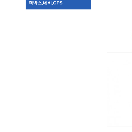
랙박스,네비,GPS