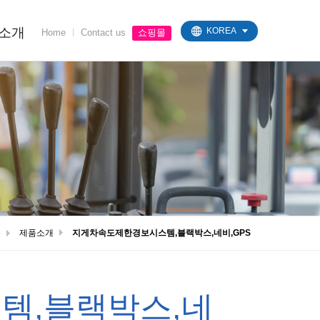
소개
KOREA
Home
ㅣ
Contact us
쇼핑몰
e
제품소개
지게차속도제한경보시스템,블랙박스,네비,GPS
템,블랙박스,네